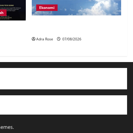
Ekonomi
ah
MAG wajibkan saringan dadah lebih
 anggota
1,000 juruterbang Malaysia Airlines
lektrik
Adra Rose
07/08/2026
hemes.