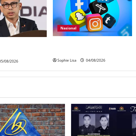
Nasional
Pengesahan umur media sosial
en dijangka bahas
wajib guna MyKad
H
Sophie Lisa
04/08/2026
5/08/2026