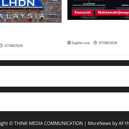
Komuniti
Mahkamah/Jenay
Siasatan segera tragedi tiga
iasat individu dikenal pasti
polis maut terkena renjatan e
an RCI Tabung haji
Sophie Lisa
07/08/2026
07/08/2026
ight © THINK MEDIA COMMUNICATION
|
MoreNews
by AF t