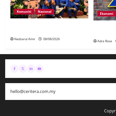
Komuniti
Nasional
Ekonomi
Perpatih Fest 2026 angkat Adat Perpatih
LHDN mula s
ke pentas Nasional
dalam Lapor
Nadzarul Amir
08/08/2026
Adra Rose
hello@ceritera.com.my
Copyr