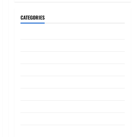
CATEGORIES
CeriteraTV
Dunia
Ekonomi
Hiburan
Inspirasi
Komuniti
Madani
Mahkamah/Jenayah
Nasional