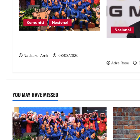
Komuniti
Nasional
Nasional
Perpatih Fest 2026 angkat Adat
40 Ahli Parlim
Perpatih ke pentas Nasional
laporan RCI T
Nadzarul Amir
08/08/2026
Adra Rose
0
YOU MAY HAVE MISSED