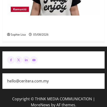
Komuniti
Polis kesan waris budak lelaki ditemui di tepi
Lebuhraya SILK
Sophie Lisa
05/08/2026
hello@ceritera.com.my
Copyright © THINK MEDIA COMMUNICATION
|
MoreNews
by AF themes.