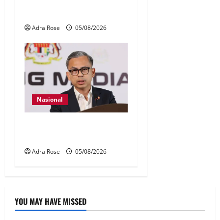
Tiga lagi ditahan isu RCI
Tabung Haji
Adra Rose
05/08/2026
Nasional
40 Ahli Parlimen dijangka
bahas laporan RCI TH
Adra Rose
05/08/2026
YOU MAY HAVE MISSED