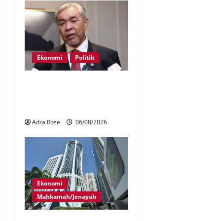
Ekonomi
Politik
BN, UMNO tidak kompromi
terhadap pihak pecah
amanah Tabung Haji – Zahid
Adra Rose
06/08/2026
Ekonomi
Mahkamah/Jenayah