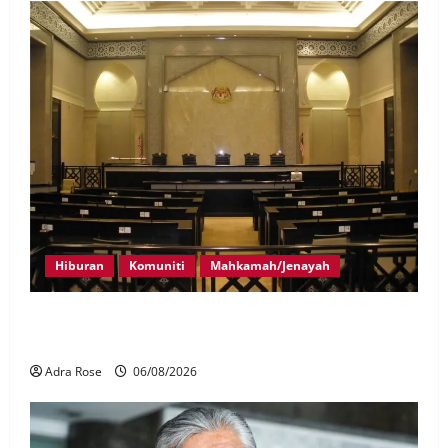
Hiburan
Komuniti
Mahkamah/Jenayah
Pelakon drama antara empat didakwa buat tuntutan
palsu
Adra Rose
06/08/2026