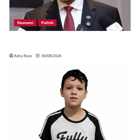
Ekonomi
Politik
BN, UMNO tidak kompromi terhadap pihak pecah
amanah Tabung Haji – Zahid
Adra Rose
06/08/2026