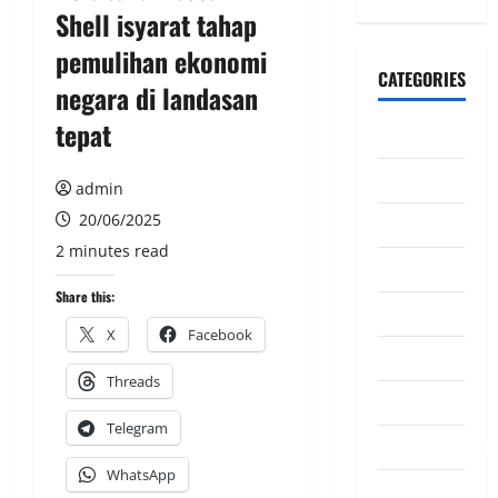
Shell isyarat tahap
pemulihan ekonomi
CATEGORIES
negara di landasan
tepat
CeriteraTV
Dunia
admin
20/06/2025
Ekonomi
2 minutes read
Hiburan
Share this:
Inspirasi
X
Facebook
Komuniti
Threads
Madani
Telegram
Mahkamah/Jena
WhatsApp
Nasional