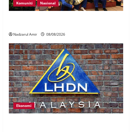
Komuniti
Nasional
Perpatih Fest 2026 angkat Adat Perpatih ke pentas
Nasional
Nadzarul Amir
08/08/2026
Ekonomi
LHDN mula siasat individu dikenal pasti dalam
Laporan RCI Tabung haji