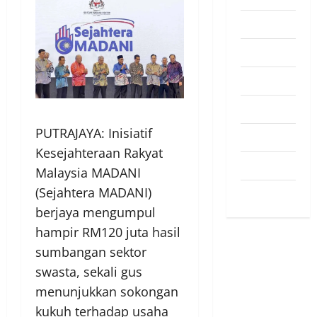
Pendapat
Pendidikan
Politik
Sukan
PUTRAJAYA: Inisiatif
Teknologi
Kesejahteraan Rakyat
Travel
Malaysia MADANI
(Sejahtera MADANI)
Uncategorized
berjaya mengumpul
hampir RM120 juta hasil
sumbangan sektor
swasta, sekali gus
menunjukkan sokongan
kukuh terhadap usaha