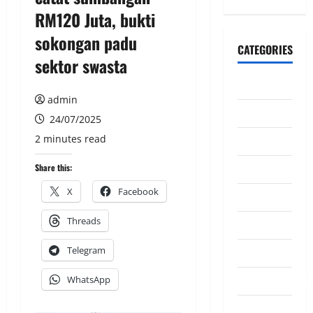
RM120 Juta, bukti
sokongan padu
CATEGORIES
sektor swasta
CeriteraTV
admin
Dunia
24/07/2025
2 minutes read
Ekonomi
Hiburan
Share this:
X
Facebook
Inspirasi
Threads
Komuniti
Telegram
Madani
Mahkamah/Jena
WhatsApp
Nasional