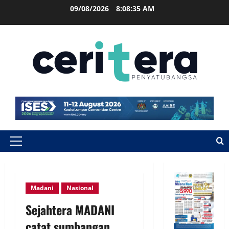
09/08/2026
8:08:35 AM
Madani
Nasional
Sejahtera MADANI
catat sumbangan