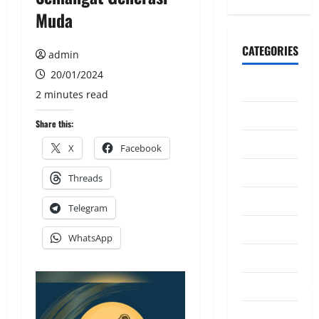
Muda
CATEGORIES
admin
20/01/2024
CeriteraTV
2 minutes read
Dunia
Share this:
Ekonomi
X
Facebook
Hiburan
Threads
Inspirasi
Telegram
Komuniti
WhatsApp
Madani
Mahkamah/Jena
Nasional