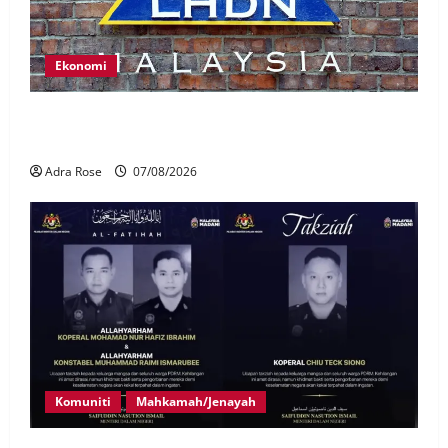
Ekonomi
LHDN mula siasat individu dikenal pasti dalam
Laporan RCI Tabung haji
Adra Rose
07/08/2026
Komuniti
Mahkamah/Jenayah