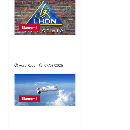
Ekonomi
LHDN mula siasat individu
dikenal pasti dalam Laporan
RCI Tabung haji
Adra Rose
07/08/2026
Ekonomi
MAG wajibkan saringan
dadah lebih 1,000
juruterbang Malaysia