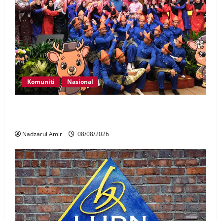
Komuniti
Nasional
Perpatih Fest 2026 angkat Adat Perpatih ke pentas
Nasional
Nadzarul Amir
08/08/2026