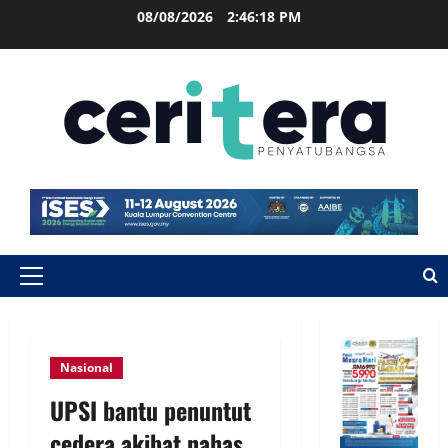
08/08/2026
2:46:19 PM
Nasional
UPSI bantu penuntut
cedera akibat nahas