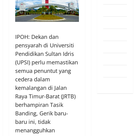
Pendapat
Pendidikan
Politik
IPOH: Dekan dan
pensyarah di Universiti
Sukan
Pendidikan Sultan Idris
Teknologi
(UPSI) perlu memastikan
semua penuntut yang
Travel
cedera dalam
Uncategorized
kemalangan di Jalan
Raya Timur-Barat (JRTB)
berhampiran Tasik
Banding, Gerik baru-
baru ini, tidak
menangguhkan