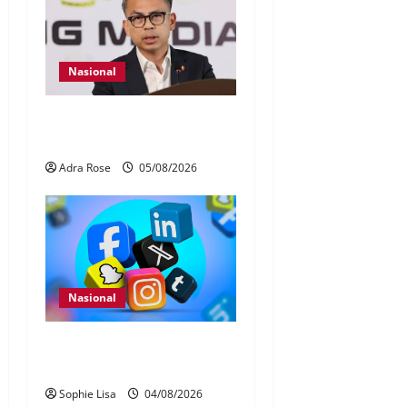
Nasional
40 Ahli Parlimen dijangka
bahas laporan RCI TH
Adra Rose
05/08/2026
Nasional
Pengesahan umur media
sosial wajib guna MyKad
Sophie Lisa
04/08/2026