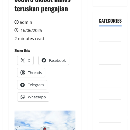
teruskan pengajian
CATEGORIES
admin
16/06/2025
CeriteraTV
2 minutes read
Dunia
Share this:
Ekonomi
X
Facebook
Hiburan
Threads
Inspirasi
Telegram
Komuniti
WhatsApp
Madani
Mahkamah/Jena
Nasional