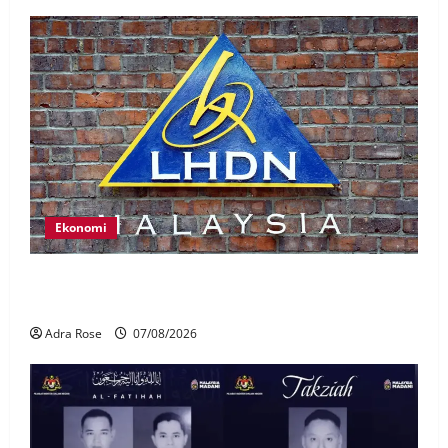
Ekonomi
LHDN mula siasat individu dikenal pasti dalam
Laporan RCI Tabung haji
Adra Rose
07/08/2026