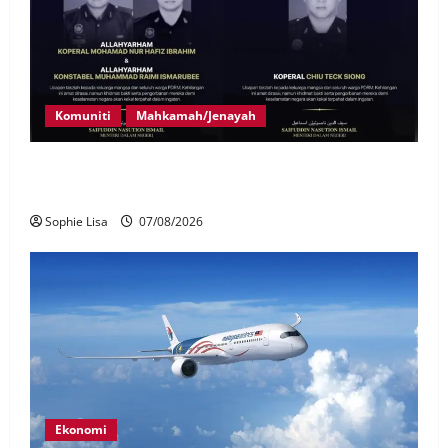
Komuniti
Mahkamah/Jenayah
Siasatan segera tragedi tiga anggota polis maut
terkena renjatan elektrik
Sophie Lisa
07/08/2026
Ekonomi