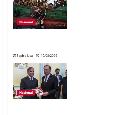
Nasional
Myanmar setuju bawa
pulang 5,000 pelarian dari
Malaysia
Sophie Lisa
10/08/2026
Nasional
PM Pakistan doakan
prosedur perubatan Anwar