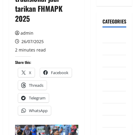
tarikan FHMAPK
2025
CATEGORIES
admin
CeriteraTV
26/07/2025
Dunia
2 minutes read
Ekonomi
Share this:
Hiburan
X
Facebook
Inspirasi
Threads
Komuniti
Telegram
Madani
WhatsApp
Mahkamah/Jena
Nasional