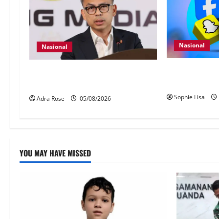
Nasional
Nasional
Pengesahan um
40 Ahli Parlimen dijangka bahas
wajib guna My
laporan RCI TH
Sophie Lisa
Adra Rose
05/08/2026
YOU MAY HAVE MISSED