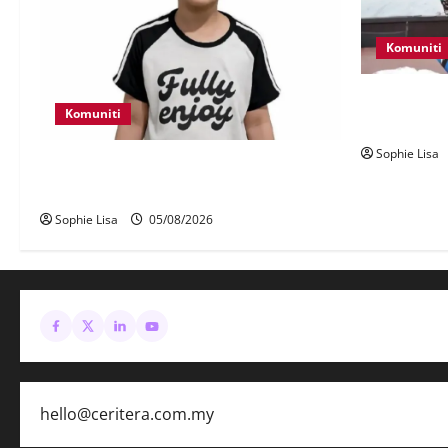
Komuniti
Lagi rakyat
Komuniti
seludup dad
Sophie Lisa
Polis kesan waris budak lelaki ditemui
di tepi Lebuhraya SILK
Sophie Lisa
05/08/2026
hello@ceritera.com.my