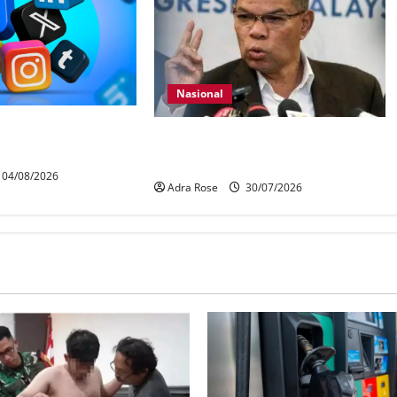
Nasional
ur media sosial
KDN mula proses kenal pasti 5,000
Kad
Rohingya untuk dihantar pulang
04/08/2026
Adra Rose
30/07/2026