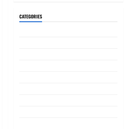
CATEGORIES
CeriteraTV
Dunia
Ekonomi
Hiburan
Inspirasi
Komuniti
Madani
Mahkamah/Jenayah
Nasional