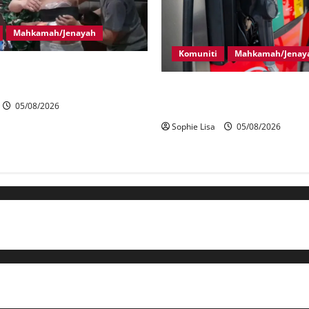
Mahkamah/Jenayah
Komuniti
Mahkamah/Jenay
 Malaysia ditahan cuba
ah di Indonesia
Pekerja stesen minyak dipenj
seleweng subsidi BUDI MADA
05/08/2026
Sophie Lisa
05/08/2026