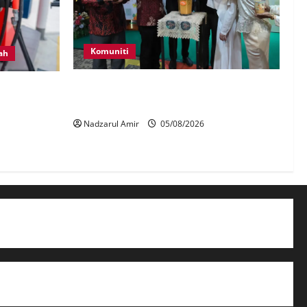
Komuniti
ah
JMM, Thong Empire angkat Warisan
ara, disebat
Dalam Perpaduan Pada Setiap Suapan
NI Diesel
Nadzarul Amir
05/08/2026