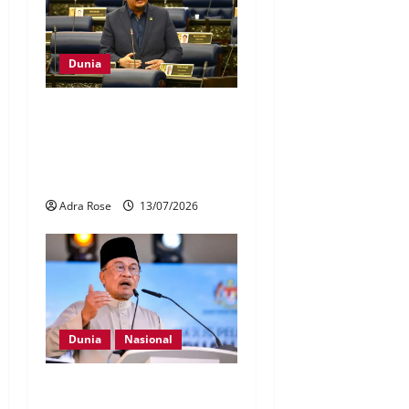
Dunia
Malaysia kemuka
pencalonan kembali
anggotai Majlis Keselamatan
PBB
Adra Rose
13/07/2026
Dunia
Nasional
Malaysia tidak berganjak