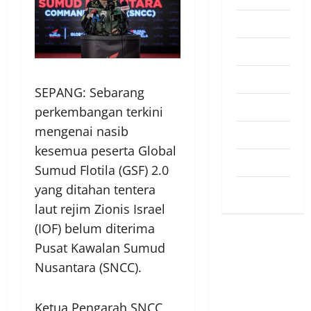
Pendapat
Pendidikan
Politik
SEPANG: Sebarang
Sukan
perkembangan terkini
mengenai nasib
Teknologi
kesemua peserta Global
Travel
Sumud Flotila (GSF) 2.0
yang ditahan tentera
Uncategorized
laut rejim Zionis Israel
(IOF) belum diterima
Pusat Kawalan Sumud
Nusantara (SNCC).
Ketua Pengarah SNCC,