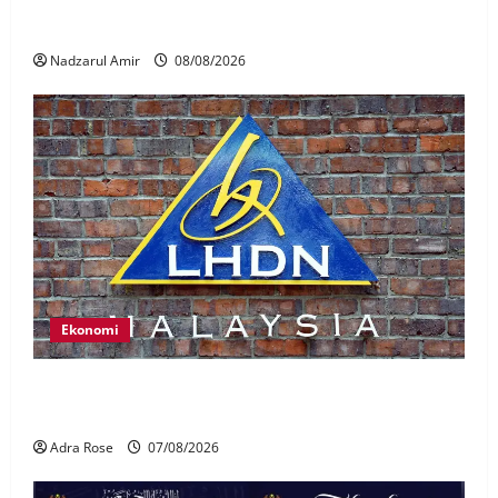
Perpatih Fest 2026 angkat Adat Perpatih ke pentas
Nasional
Nadzarul Amir
08/08/2026
Ekonomi
LHDN mula siasat individu dikenal pasti dalam
Laporan RCI Tabung haji
Adra Rose
07/08/2026