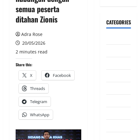
semua peserta
ditahan Zionis
CATEGORIES
Adra Rose
CeriteraTV
20/05/2026
Dunia
2 minutes read
Ekonomi
Share this:
Hiburan
X
Facebook
Inspirasi
Threads
Komuniti
Telegram
Madani
WhatsApp
Mahkamah/Jena
Nasional