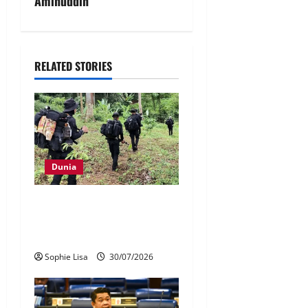
Aminuddin
RELATED STORIES
Dunia
Thailand buru lima suspek
serangan hendap di
Narathiwat
Sophie Lisa
30/07/2026