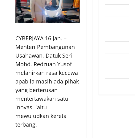
Pendapat
Pendidikan
Politik
CYBERJAYA 16 Jan. –
Menteri Pembangunan
Sukan
Usahawan, Datuk Seri
Teknologi
Mohd. Redzuan Yusof
Travel
melahirkan rasa kecewa
apabila masih ada pihak
Uncategorized
yang berterusan
mentertawakan satu
inovasi iaitu
mewujudkan kereta
terbang.