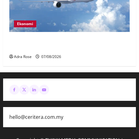
Ekonomi
MAG wajibkan saringan dadah lebih 1,000
juruterbang Malaysia Airlines
Adra Rose
07/08/2026
hello@ceritera.com.my