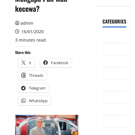
kecewa?
CATEGORIES
admin
16/01/2020
CeriteraTV
3 minutes read
Dunia
Share this:
Ekonomi
X
Facebook
Hiburan
Threads
Inspirasi
Telegram
Komuniti
WhatsApp
Madani
Mahkamah/Jena
Nasional