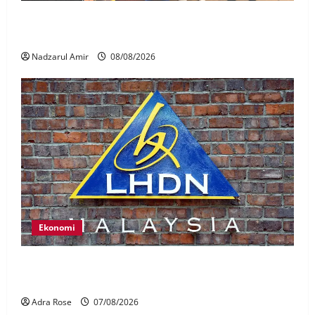
Perpatih Fest 2026 angkat Adat Perpatih ke pentas
Nasional
Nadzarul Amir
08/08/2026
Ekonomi
LHDN mula siasat individu dikenal pasti dalam
Laporan RCI Tabung haji
Adra Rose
07/08/2026