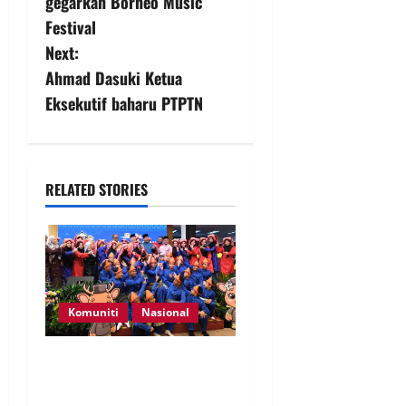
gegarkan Borneo Music
Festival
Next:
Ahmad Dasuki Ketua
Eksekutif baharu PTPTN
RELATED STORIES
Komuniti
Nasional
Perpatih Fest 2026 angkat
Adat Perpatih ke pentas
Nasional