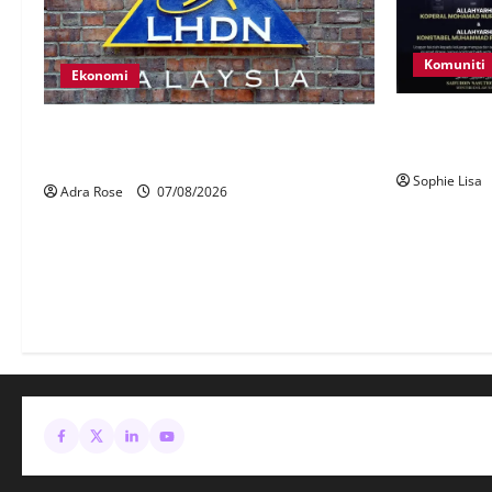
Komuniti
Ekonomi
Siasatan se
LHDN mula siasat individu dikenal pasti
polis maut 
dalam Laporan RCI Tabung haji
Sophie Lisa
Adra Rose
07/08/2026