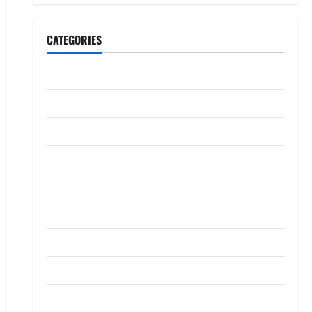
CATEGORIES
CeriteraTV
Dunia
Ekonomi
Hiburan
Inspirasi
Komuniti
Madani
Mahkamah/Jenayah
Nasional