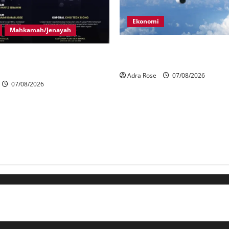
Ekonomi
Mahkamah/Jenayah
MAG wajibkan saringan dadah
gera tragedi tiga anggota
1,000 juruterbang Malaysia A
terkena renjatan elektrik
Adra Rose
07/08/2026
07/08/2026