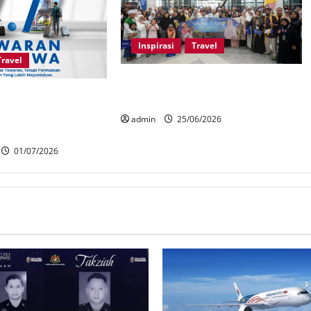
Inspirasi
Travel
Travel
Kelancaran operasi haji Andalusia
Deals tawar diskaun
raih pujian jemaah
000, pelanggan
admin
25/06/2026
nangi kereta
01/07/2026