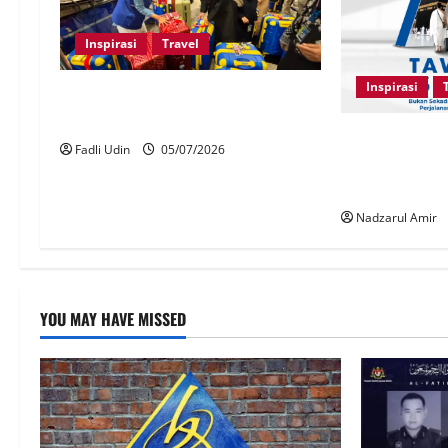
Inspirasi
Travel
Inspirasi
Andalusia capai hampir 60,000
jemaah umrah musim 1447H
Andalusia 7.7 
Fadli Udin
05/07/2026
sehingga RM1,
berpeluang me
Nadzarul Amir
YOU MAY HAVE MISSED