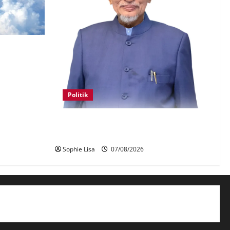
 lebih
irlines
Politik
Keahlian Bersatu dalam PN terlucut
automatik – Hadi Awang
Sophie Lisa
07/08/2026