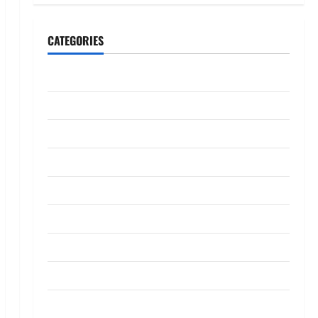
CATEGORIES
CeriteraTV
Dunia
Ekonomi
Hiburan
Inspirasi
Komuniti
Madani
Mahkamah/Jenayah
Nasional