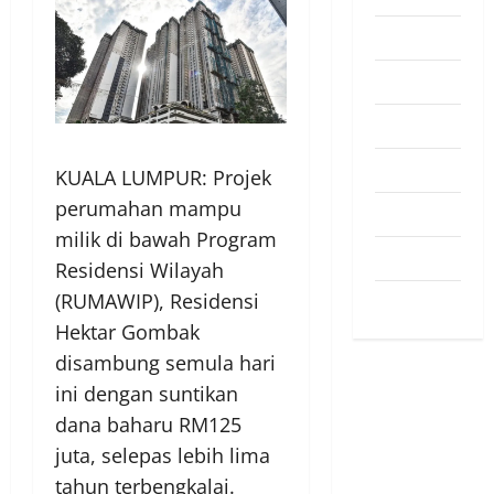
Pendapat
Pendidikan
Politik
Sukan
KUALA LUMPUR: Projek
perumahan mampu
Teknologi
milik di bawah Program
Travel
Residensi Wilayah
(RUMAWIP), Residensi
Uncategorized
Hektar Gombak
disambung semula hari
ini dengan suntikan
dana baharu RM125
juta, selepas lebih lima
tahun terbengkalai.