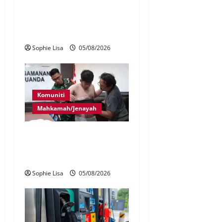
Polis kesan waris budak
lelaki ditemui di tepi
Lebuhraya SILK
Sophie Lisa
05/08/2026
Komuniti
Mahkamah/Jenayah
Lagi rakyat Malaysia ditahan
cuba seludup dadah di
Indonesia
Sophie Lisa
05/08/2026