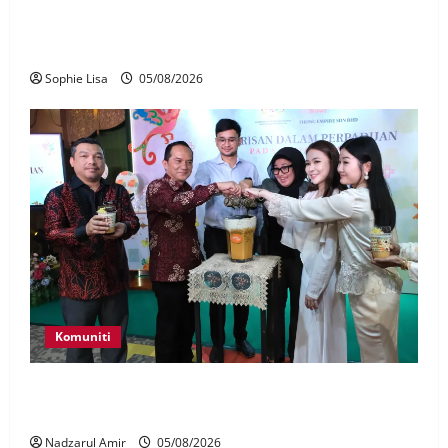
Pekerja stesen minyak dipenjara, disebat seleweng
subsidi BUDI MADANI Diesel
Sophie Lisa
05/08/2026
Komuniti
JMM, Thong Empire angkat Warisan Dalam
Perpaduan Pada Setiap Suapan
Nadzarul Amir
05/08/2026