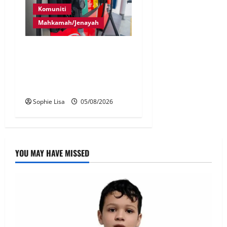
Komuniti
Mahkamah/Jenayah
Pekerja stesen minyak
dipenjara, disebat seleweng
subsidi BUDI MADANI
Diesel
Sophie Lisa
05/08/2026
YOU MAY HAVE MISSED