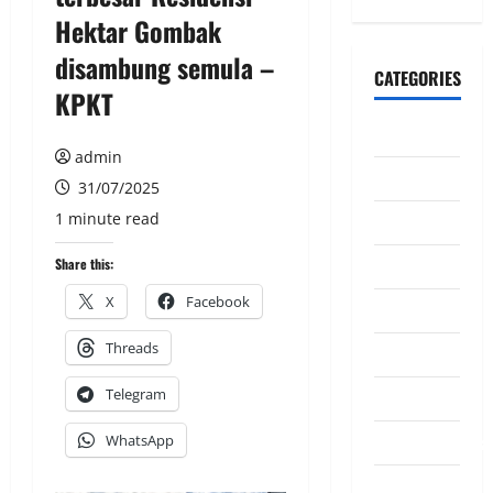
Hektar Gombak
disambung semula –
CATEGORIES
KPKT
CeriteraTV
admin
Dunia
31/07/2025
1 minute read
Ekonomi
Hiburan
Share this:
X
Facebook
Inspirasi
Threads
Komuniti
Telegram
Madani
Mahkamah/Jena
WhatsApp
Nasional