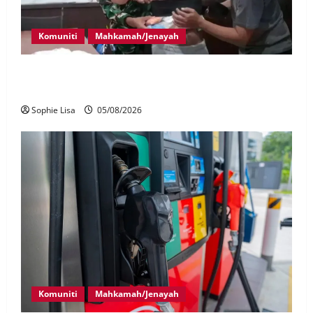
Komuniti
Mahkamah/Jenayah
Lagi rakyat Malaysia ditahan cuba seludup dadah di
Indonesia
Sophie Lisa
05/08/2026
Komuniti
Mahkamah/Jenayah