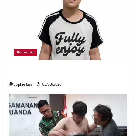
Komuniti
Polis kesan waris budak lelaki ditemui di tepi
Lebuhraya SILK
Sophie Lisa
05/08/2026