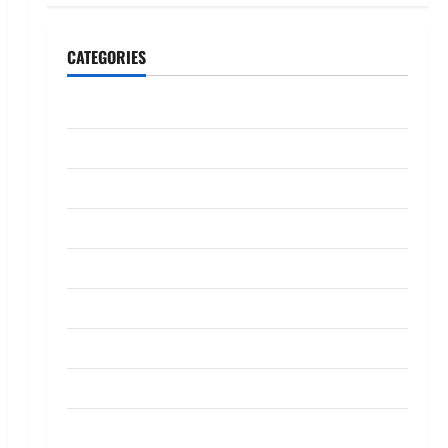
CATEGORIES
CeriteraTV
Dunia
Ekonomi
Hiburan
Inspirasi
Komuniti
Madani
Mahkamah/Jenayah
Nasional