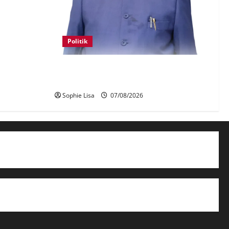
irlines
Politik
Keahlian Bersatu dalam PN terlucut
automatik – Hadi Awang
Sophie Lisa
07/08/2026