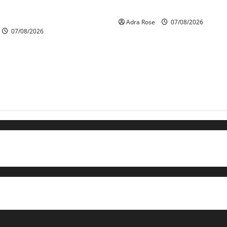
gera tragedi tiga anggota
1,000 juruterbang Malaysia A
terkena renjatan elektrik
Adra Rose
07/08/2026
07/08/2026