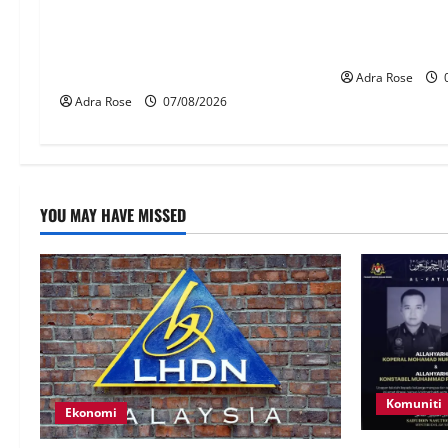
MAG wajibkan 
LHDN mula siasat individu dikenal
1,000 juruter
pasti dalam Laporan RCI Tabung
Airlines
haji
Adra Rose
0
Adra Rose
07/08/2026
YOU MAY HAVE MISSED
Komuniti
Ekonomi