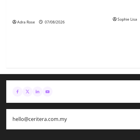
Siasatan se
LHDN mula siasat individu dikenal pasti
polis maut 
dalam Laporan RCI Tabung haji
Sophie Lisa
Adra Rose
07/08/2026
hello@ceritera.com.my