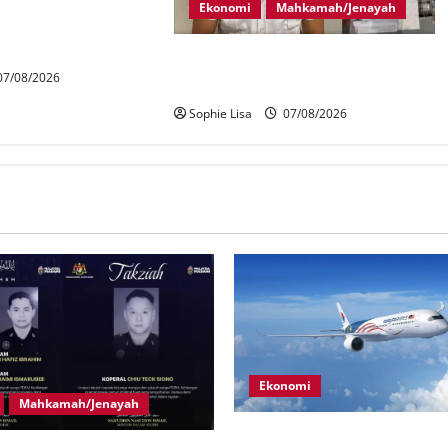
saringan dadah lebih
Ekonomi
Mahkamah/Jenayah
bang Malaysia
Juruterbang MAS ditahan di Jakarta
7/08/2026
tidak terbangkan pesawat – MAG
Sophie Lisa
07/08/2026
Ekonomi
Mahkamah/Jenayah
MAG wajibkan saringan dadah