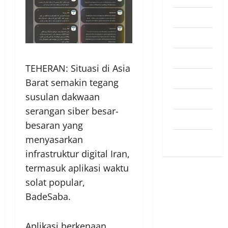
Pendapat
Pendidikan
Politik
TEHERAN: Situasi di Asia
Sukan
Barat semakin tegang
susulan dakwaan
Teknologi
serangan siber besar-
Travel
besaran yang
Uncategorized
menyasarkan
infrastruktur digital Iran,
termasuk aplikasi waktu
solat popular,
BadeSaba.
Aplikasi berkenaan