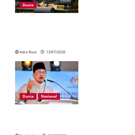
Dunia
Malaysia kemuka
pencalonan kembali
anggotai Majlis Keselamatan
PBB
Adra Rose
13/07/2026
Dunia
Nasional
Malaysia tidak berganjak
walau Jho Low diampunkan
AS – Anwar