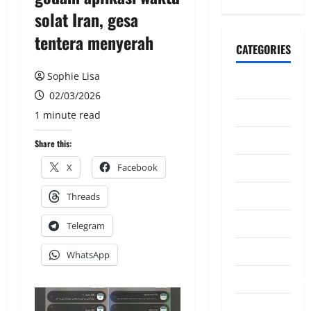
solat Iran, gesa
tentera menyerah
CATEGORIES
Sophie Lisa
CeriteraTV
02/03/2026
Dunia
1 minute read
Ekonomi
Share this:
Hiburan
X
Facebook
Inspirasi
Threads
Komuniti
Telegram
Madani
WhatsApp
Mahkamah/Jena
Nasional