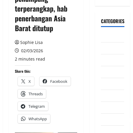
terperangkap, hab
penerbangan Asia
CATEGORIES
Barat ditutup
CeriteraTV
Sophie Lisa
Dunia
02/03/2026
2 minutes read
Ekonomi
Hiburan
Share this:
X
Facebook
Inspirasi
Threads
Komuniti
Telegram
Madani
Mahkamah/Jena
WhatsApp
Nasional