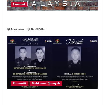
Ekonomi
LHDN mula siasat individu dikenal pasti dalam
Laporan RCI Tabung haji
Adra Rose
07/08/2026
Komuniti
Mahkamah/Jenayah
Siasatan segera tragedi tiga anggota polis maut
terkena renjatan elektrik