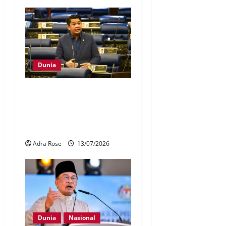
Dunia
Malaysia kemuka
pencalonan kembali
anggotai Majlis Keselamatan
PBB
Adra Rose
13/07/2026
Dunia
Nasional