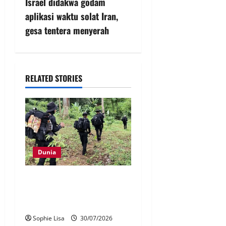
Israel didakwa godam
aplikasi waktu solat Iran,
gesa tentera menyerah
RELATED STORIES
Dunia
Thailand buru lima suspek
serangan hendap di
Narathiwat
Sophie Lisa
30/07/2026