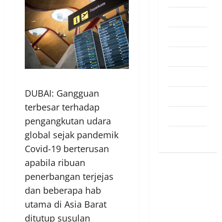
Pendapat
Pendidikan
Politik
Sukan
DUBAI: Gangguan
Teknologi
terbesar terhadap
Travel
pengangkutan udara
global sejak pandemik
Uncategorized
Covid-19 berterusan
apabila ribuan
penerbangan terjejas
dan beberapa hab
utama di Asia Barat
ditutup susulan