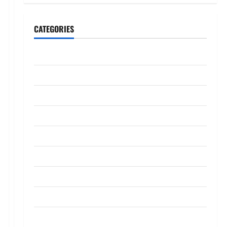
CATEGORIES
CeriteraTV
Dunia
Ekonomi
Hiburan
Inspirasi
Komuniti
Madani
Mahkamah/Jenayah
Nasional