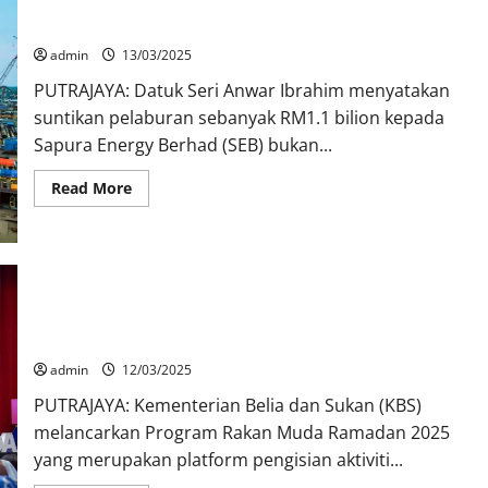
Sapura Energy Berhad perlu bayar semula suntikan pelaburan
RM1.1 bilion – PM
admin
13/03/2025
PUTRAJAYA: Datuk Seri Anwar Ibrahim menyatakan
suntikan pelaburan sebanyak RM1.1 bilion kepada
Sapura Energy Berhad (SEB) bukan...
Read More
Rakan Muda Ramadan ajak belia hayati keistimewaan bulan
puasa
admin
12/03/2025
PUTRAJAYA: Kementerian Belia dan Sukan (KBS)
melancarkan Program Rakan Muda Ramadan 2025
yang merupakan platform pengisian aktiviti...