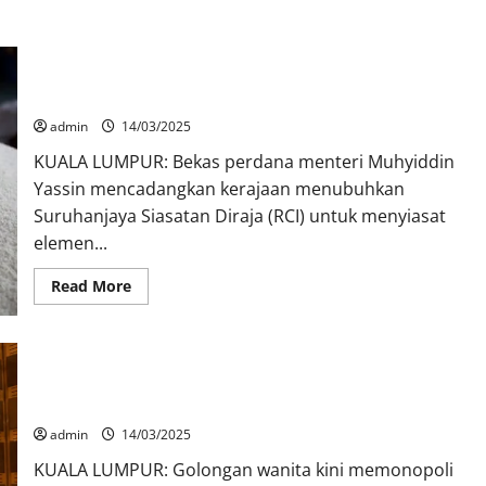
Muhyiddin cadang kerajaan tubuh RCI siasat ketirisan padi,
beras
admin
14/03/2025
KUALA LUMPUR: Bekas perdana menteri Muhyiddin
Yassin mencadangkan kerajaan menubuhkan
Suruhanjaya Siasatan Diraja (RCI) untuk menyiasat
elemen...
Read More
Wanita kini pelopori industri pendidikan, kesihatan,
profesional
admin
14/03/2025
KUALA LUMPUR: Golongan wanita kini memonopoli