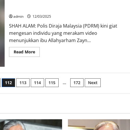
PDRM cari individu rakam video Ismanira pimpin tangan Zayn
Rayyan, Mateen
admin
12/03/2025
SHAH ALAM: Polis Diraja Malaysia (PDRM) kini giat
mengesan individu yang merakam video
menunjukkan ibu Allahyarham Zayn...
Read More
112
113
114
115
…
172
Next